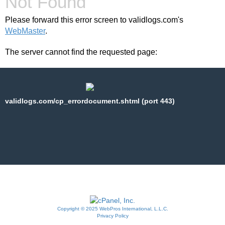
Not Found
Please forward this error screen to validlogs.com's
WebMaster
.
The server cannot find the requested page:
validlogs.com/cp_errordocument.shtml (port 443)
Copyright © 2025 WebPros International, L.L.C.
Privacy Policy