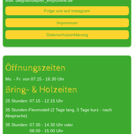
Mail: diegrashuepfer_ev@online.de
Folge uns auf instagram
Impressum
Datenschutzerklärung
Öffnungszeiten
Mo. - Fr. von 07.15 - 16.30 Uhr
Bring- & Holzeiten
25 Stunden: 07.15 - 12.15 Uhr
35 Stunden-Flexmodell (2 Tage lang, 3 Tage kurz - nach
Absprache)
35 Stunden:
07.30 - 14.30 Uhr oder
08.00 - 15.00 Uhr