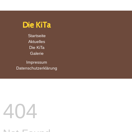
Die KiTa
Startseite
Aktuelles
Die KiTa
Galerie
Impressum
Datenschutzerklärung
404