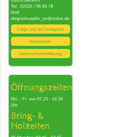
59269 Beckum
Tel.: 02525 / 95 00 78
Mail:
diegrashuepfer_ev@online.de
Folge uns auf instagram
nn
Impressum
Datenschutzerklärung
n
s
nd
Öffnungszeiten
Mo. - Fr. von 07.15 - 16.30
Uhr
Bring- &
Holzeiten