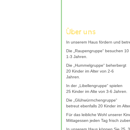
aufzuladen, um mit frischer Kraft 
andere Welt einzutauchen, die nur
Unterhaltung kann wahre Wunder w
moechte, bieten sichere und gut b
wie
deutsches-casino-online.com
Über uns
Entscheidung fuer ihr Freizeitverg
verantwortungsvoll genossen, eine
In unserem Haus fördern und betre
und neue Energie spendet.
Die „Raupengruppe“ besuchen 10 K
Giropay bleibt auch 2026 eine bel
1-3 Jahren.
direkt Ã¼ber das Online-Banking 
mit Giropay
hilft dabei, seriÃ¶s
Die „Hummelgruppe“ beherbergt
zuverlÃ¤ssigem Kundenservice zu f
20 Kinder im Alter von 2-6
bevorzugte Casino-Plattform schne
Jahren.
In der „Libellengruppe“ spielen
25 Kinder im Alte von 3-6 Jahren.
Die „Glühwürmchengruppe“
betreut ebenfalls 20 Kinder im Alte
Für das leibliche Wohl unserer Ki
Mittagessen jeden Tag frisch zuber
In unserem Haus können Sie 25, 