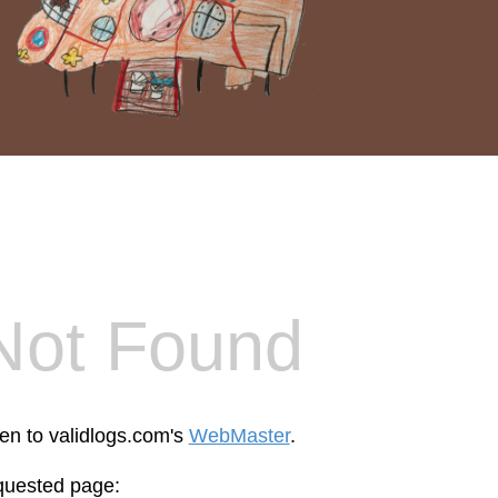
Not Found
een to validlogs.com's
WebMaster
.
equested page: