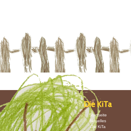
Die KiTa
Startseite
Aktuelles
Die KiTa