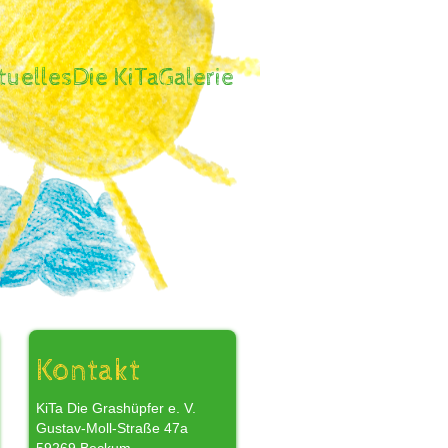
tuelles
Die KiTa
Galerie
,
Kontakt
KiTa Die Grashüpfer e. V.
Gustav-Moll-Straße 47a
r