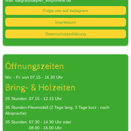
Mail: diegrashuepfer_ev@online.de
Folge uns auf instagram
Impressum
Datenschutzerklärung
Öffnungszeiten
Mo. - Fr. von 07.15 - 16.30 Uhr
Bring- & Holzeiten
25 Stunden: 07.15 - 12.15 Uhr
35 Stunden-Flexmodell (2 Tage lang, 3 Tage kurz - nach
Absprache)
35 Stunden:
07.30 - 14.30 Uhr oder
08.00 - 15.00 Uhr