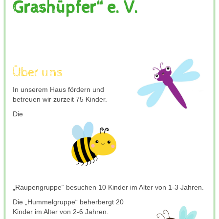
Grashüpfer“ e. V.
Kinder die Welt entdecken, ist es fuer Eltern genauso wichtig,
eigene Momente zum Durchatmen und fuer den persoenlichen
Ausgleich zu finden. Es geht darum, die eigenen Batterien wieder
aufzuladen, um mit frischer Kraft fuer die Familie da zu sein.
Manchmal bedeutet das einfach, in eine andere Welt einzutauchen
die nur fuer Erwachsene bestimmt ist. Eine kleine Auszeit mit
spannender Unterhaltung kann wahre Wunder wirken. Fuer solche
Über uns
Momente, in denen man einfach mal abschalten moechte, bieten
sichere und gut bewertete Plattformen eine Moeglichkeit zur
In unserem Haus fördern und
Entspannung. Auf Portalen wie
deutsches-casino-online.com
betreuen wir zurzeit 75 Kinder.
finden Erwachsene transparente Informationen, um eine bewusste
Entscheidung fuer ihr Freizeitvergnuegen zu treffen. Es ist eine
Die
moderne Form der Erholung, die, verantwortungsvoll genossen,
einen willkommenen Kontrast zum turbulenten Familienalltag
darstellen kann und neue Energie spendet.
Giropay bleibt auch 2026 eine beliebte Zahlungsmethode fÃ¼r
deutsche Casino-Spieler, da Transaktionen direkt Ã¼ber das
Online-Banking abgewickelt werden kÃ¶nnen. Ein Vergleich der
besten Online Casinos mit Giropay
hilft dabei, seriÃ¶se Anbiete
„Raupengruppe“ besuchen 10 Kinder im Alter von 1-3 Jahren.
mit sicheren Zahlungsprozessen, fairen Bonusbedingungen und
Die „Hummelgruppe“ beherbergt 20
zuverlÃ¤ssigem Kundenservice zu finden. So kÃ¶nnen Spieler
Kinder im Alter von 2-6 Jahren.
fundierte Entscheidungen treffen und ihre bevorzugte Casino-