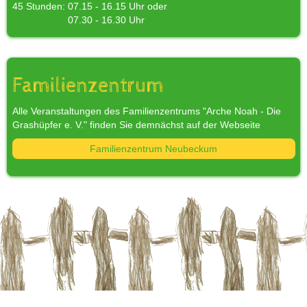
45 Stunden:
07.15 - 16.15 Uhr oder
07.30 - 16.30 Uhr
Familienzentrum
Alle Veranstaltungen des Familienzentrums "Arche Noah - Die
Grashüpfer e. V." finden Sie demnächst auf der Webseite
Familienzentrum Neubeckum