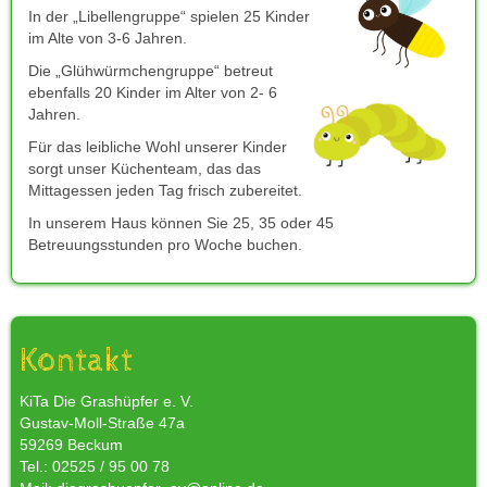
Plattform schneller auswÃ¤hlen.
In der „Libellengruppe“ spielen 25 Kinder
im Alte von 3-6 Jahren.
Die „Glühwürmchengruppe“ betreut
ebenfalls 20 Kinder im Alter von 2- 6
Jahren.
Für das leibliche Wohl unserer Kinder
sorgt unser Küchenteam, das das
Mittagessen jeden Tag frisch zubereitet.
In unserem Haus können Sie 25, 35 oder 45
Betreuungsstunden pro Woche buchen.
Kontakt
KiTa Die Grashüpfer e. V.
Gustav-Moll-Straße 47a
59269 Beckum
Tel.: 02525 / 95 00 78