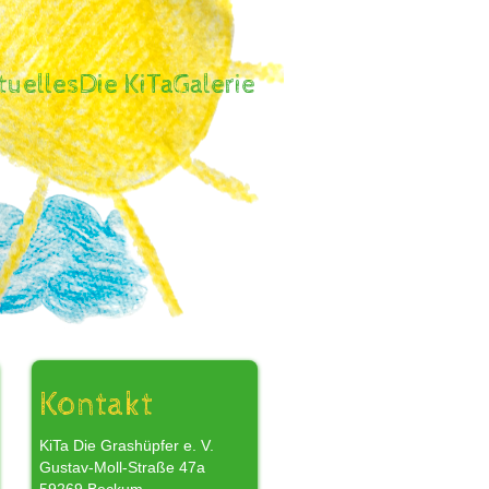
tuelles
Die KiTa
Galerie
,
Kontakt
KiTa Die Grashüpfer e. V.
Gustav-Moll-Straße 47a
r