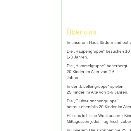
aufzuladen, um mit frischer Kraft 
andere Welt einzutauchen, die nur
Unterhaltung kann wahre Wunder w
moechte, bieten sichere und gut b
wie
deutsches-casino-online.com
Über uns
Entscheidung fuer ihr Freizeitverg
verantwortungsvoll genossen, eine
In unserem Haus fördern und betre
und neue Energie spendet.
Die „Raupengruppe“ besuchen 10 K
Giropay bleibt auch 2026 eine bel
1-3 Jahren.
direkt Ã¼ber das Online-Banking 
mit Giropay
hilft dabei, seriÃ¶s
Die „Hummelgruppe“ beherbergt
zuverlÃ¤ssigem Kundenservice zu f
20 Kinder im Alter von 2-6
bevorzugte Casino-Plattform schne
Jahren.
In der „Libellengruppe“ spielen
25 Kinder im Alte von 3-6 Jahren.
Die „Glühwürmchengruppe“
betreut ebenfalls 20 Kinder im Alte
Für das leibliche Wohl unserer Ki
Mittagessen jeden Tag frisch zuber
In unserem Haus können Sie 25, 