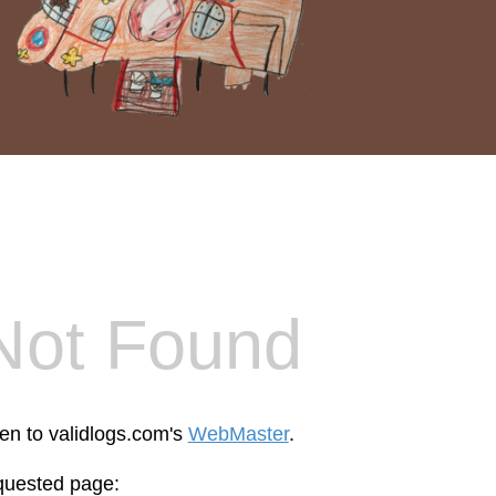
Not Found
een to validlogs.com's
WebMaster
.
equested page: