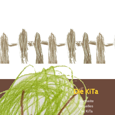
Die KiTa
Startseite
Aktuelles
Die KiTa