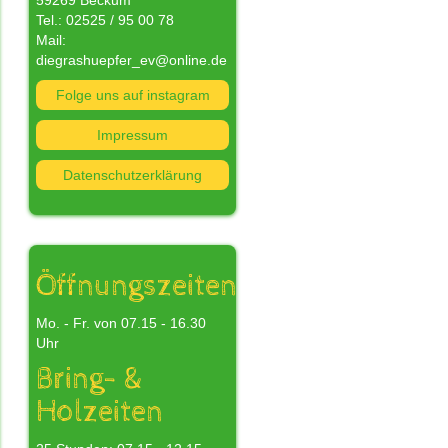
59269 Beckum
Tel.: 02525 / 95 00 78
Mail:
diegrashuepfer_ev@online.de
Folge uns auf instagram
nn
Impressum
Datenschutzerklärung
n
s
nd
Öffnungszeiten
Mo. - Fr. von 07.15 - 16.30
Uhr
Bring- &
Holzeiten