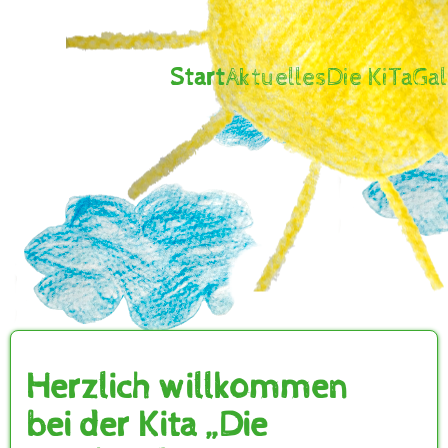
Start
Aktuelles
Die KiTa
Gal
Der Alltag als Eltern ist erfuellend, aber zweifellos auch fordernd.
Herzlich willkommen
Man investiert so viel Energie und Liebe, um sicherzustellen, dass
die Kleinen den besten Start ins Leben bekommen, zum Beispiel i
bei der Kita „Die
einer engagierten Einrichtung wie der Kita die Grashuepfer, wo
Spielen und Lernen Hand in Hand gehen. Doch waehrend die