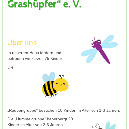
Grashüpfer“ e. V.
Kinder die Welt entdecken, ist es fuer Eltern genauso wichtig,
eigene Momente zum Durchatmen und fuer den persoenlichen
Ausgleich zu finden. Es geht darum, die eigenen Batterien wieder
aufzuladen, um mit frischer Kraft fuer die Familie da zu sein.
Manchmal bedeutet das einfach, in eine andere Welt einzutauchen
die nur fuer Erwachsene bestimmt ist. Eine kleine Auszeit mit
spannender Unterhaltung kann wahre Wunder wirken. Fuer solche
Über uns
Momente, in denen man einfach mal abschalten moechte, bieten
sichere und gut bewertete Plattformen eine Moeglichkeit zur
In unserem Haus fördern und
Entspannung. Auf Portalen wie
deutsches-casino-online.com
betreuen wir zurzeit 75 Kinder.
finden Erwachsene transparente Informationen, um eine bewusste
Entscheidung fuer ihr Freizeitvergnuegen zu treffen. Es ist eine
Die
moderne Form der Erholung, die, verantwortungsvoll genossen,
einen willkommenen Kontrast zum turbulenten Familienalltag
darstellen kann und neue Energie spendet.
Giropay bleibt auch 2026 eine beliebte Zahlungsmethode fÃ¼r
deutsche Casino-Spieler, da Transaktionen direkt Ã¼ber das
Online-Banking abgewickelt werden kÃ¶nnen. Ein Vergleich der
besten Online Casinos mit Giropay
hilft dabei, seriÃ¶se Anbiete
„Raupengruppe“ besuchen 10 Kinder im Alter von 1-3 Jahren.
mit sicheren Zahlungsprozessen, fairen Bonusbedingungen und
Die „Hummelgruppe“ beherbergt 20
zuverlÃ¤ssigem Kundenservice zu finden. So kÃ¶nnen Spieler
Kinder im Alter von 2-6 Jahren.
fundierte Entscheidungen treffen und ihre bevorzugte Casino-