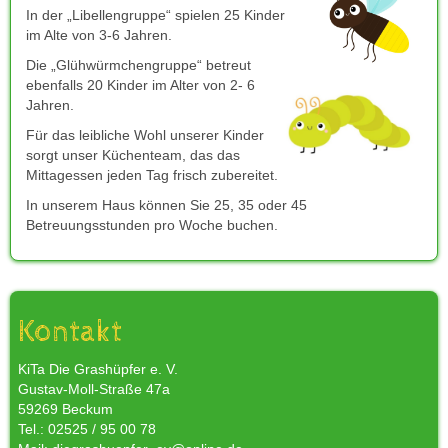
Plattform schneller auswÃ¤hlen.
In der „Libellengruppe“ spielen 25 Kinder
im Alte von 3-6 Jahren.
Die „Glühwürmchengruppe“ betreut
ebenfalls 20 Kinder im Alter von 2- 6
Jahren.
Für das leibliche Wohl unserer Kinder
sorgt unser Küchenteam, das das
Mittagessen jeden Tag frisch zubereitet.
In unserem Haus können Sie 25, 35 oder 45
Betreuungsstunden pro Woche buchen.
Kontakt
KiTa Die Grashüpfer e. V.
Gustav-Moll-Straße 47a
59269 Beckum
Tel.: 02525 / 95 00 78