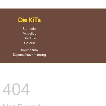
Die KiTa
Startseite
Aktuelles
Die KiTa
Galerie
Impressum
Datenschutzerklärung
404