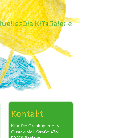
tuelles
Die KiTa
Galerie
,
Kontakt
KiTa Die Grashüpfer e. V.
Gustav-Moll-Straße 47a
r