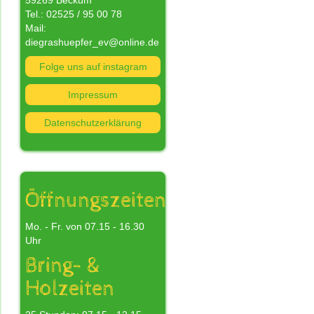
59269 Beckum
Tel.: 02525 / 95 00 78
Mail:
diegrashuepfer_ev@online.de
Folge uns auf instagram
nn
Impressum
Datenschutzerklärung
n
s
nd
Öffnungszeiten
Mo. - Fr. von 07.15 - 16.30
Uhr
Bring- &
Holzeiten