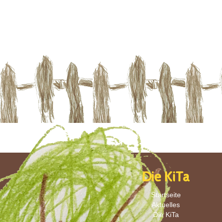
Die KiTa
Startseite
Aktuelles
Die KiTa