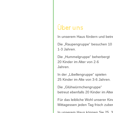
aufzuladen, um mit frischer Kraft 
andere Welt einzutauchen, die nur
Unterhaltung kann wahre Wunder w
moechte, bieten sichere und gut b
wie
deutsches-casino-online.com
Über uns
Entscheidung fuer ihr Freizeitverg
verantwortungsvoll genossen, eine
In unserem Haus fördern und betre
und neue Energie spendet.
Die „Raupengruppe“ besuchen 10 K
Giropay bleibt auch 2026 eine bel
1-3 Jahren.
direkt Ã¼ber das Online-Banking 
mit Giropay
hilft dabei, seriÃ¶s
Die „Hummelgruppe“ beherbergt
zuverlÃ¤ssigem Kundenservice zu f
20 Kinder im Alter von 2-6
bevorzugte Casino-Plattform schne
Jahren.
In der „Libellengruppe“ spielen
25 Kinder im Alte von 3-6 Jahren.
Die „Glühwürmchengruppe“
betreut ebenfalls 20 Kinder im Alte
Für das leibliche Wohl unserer Ki
Mittagessen jeden Tag frisch zuber
In unserem Haus können Sie 25, 