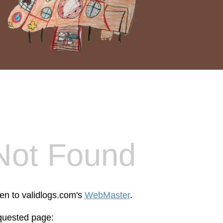
Not Found
een to validlogs.com's
WebMaster
.
equested page: