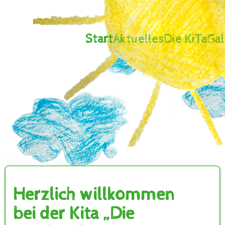
Start
Aktuelles
Die KiTa
Gal
Der Alltag als Eltern ist erfuellend, aber zweifellos auch fordernd.
Herzlich willkommen
Man investiert so viel Energie und Liebe, um sicherzustellen, dass
die Kleinen den besten Start ins Leben bekommen, zum Beispiel i
bei der Kita „Die
einer engagierten Einrichtung wie der Kita die Grashuepfer, wo
Spielen und Lernen Hand in Hand gehen. Doch waehrend die