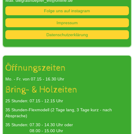
Mail: diegrashuepfer_ev@online.de
Folge uns auf instagram
Impressum
Datenschutzerklärung
Öffnungszeiten
Mo. - Fr. von 07.15 - 16.30 Uhr
Bring- & Holzeiten
25 Stunden: 07.15 - 12.15 Uhr
35 Stunden-Flexmodell (2 Tage lang, 3 Tage kurz - nach
Absprache)
35 Stunden:
07.30 - 14.30 Uhr oder
08.00 - 15.00 Uhr