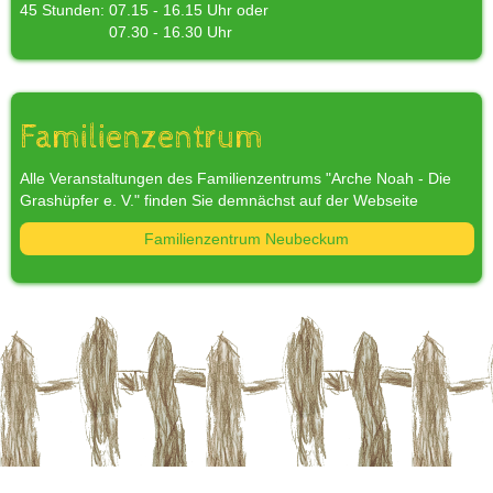
45 Stunden:
07.15 - 16.15 Uhr oder
07.30 - 16.30 Uhr
Familienzentrum
Alle Veranstaltungen des Familienzentrums "Arche Noah - Die
Grashüpfer e. V." finden Sie demnächst auf der Webseite
Familienzentrum Neubeckum