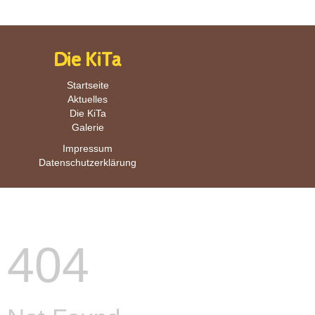
Die KiTa
Startseite
Aktuelles
Die KiTa
Galerie
Impressum
Datenschutzerklärung
404