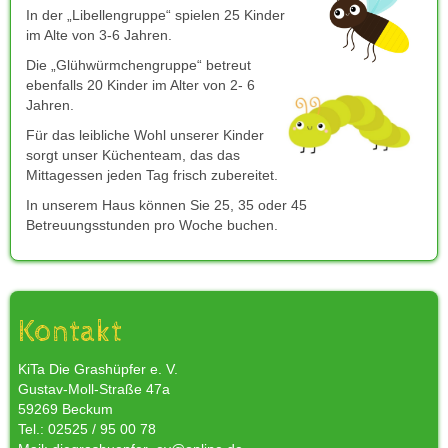
Plattform schneller auswÃ¤hlen.
In der „Libellengruppe“ spielen 25 Kinder
im Alte von 3-6 Jahren.
Die „Glühwürmchengruppe“ betreut
ebenfalls 20 Kinder im Alter von 2- 6
Jahren.
Für das leibliche Wohl unserer Kinder
sorgt unser Küchenteam, das das
Mittagessen jeden Tag frisch zubereitet.
In unserem Haus können Sie 25, 35 oder 45
Betreuungsstunden pro Woche buchen.
Kontakt
KiTa Die Grashüpfer e. V.
Gustav-Moll-Straße 47a
59269 Beckum
Tel.: 02525 / 95 00 78