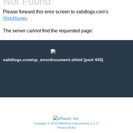
Not Found
Please forward this error screen to validlogs.com's
WebMaster
.
The server cannot find the requested page:
validlogs.com/cp_errordocument.shtml (port 443)
Copyright © 2025 WebPros International, L.L.C.
Privacy Policy