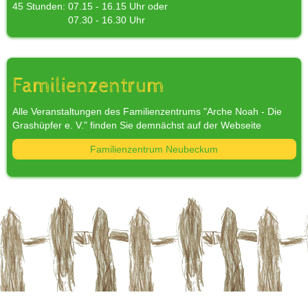
45 Stunden:
07.15 - 16.15 Uhr oder
07.30 - 16.30 Uhr
Familienzentrum
Alle Veranstaltungen des Familienzentrums "Arche Noah - Die
Grashüpfer e. V." finden Sie demnächst auf der Webseite
Familienzentrum Neubeckum