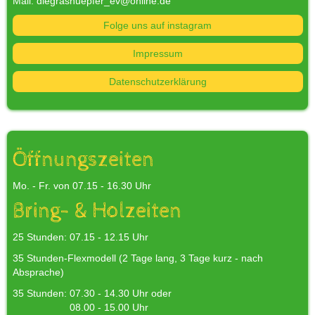
Mail: diegrashuepfer_ev@online.de
Folge uns auf instagram
Impressum
Datenschutzerklärung
Öffnungszeiten
Mo. - Fr. von 07.15 - 16.30 Uhr
Bring- & Holzeiten
25 Stunden: 07.15 - 12.15 Uhr
35 Stunden-Flexmodell (2 Tage lang, 3 Tage kurz - nach
Absprache)
35 Stunden:
07.30 - 14.30 Uhr oder
08.00 - 15.00 Uhr