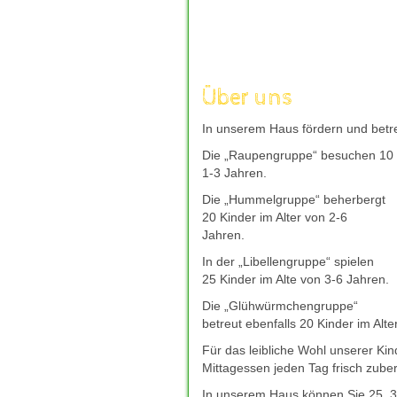
aufzuladen, um mit frischer Kraft 
andere Welt einzutauchen, die nur
Unterhaltung kann wahre Wunder w
moechte, bieten sichere und gut b
wie
deutsches-casino-online.com
Über uns
Entscheidung fuer ihr Freizeitverg
verantwortungsvoll genossen, eine
In unserem Haus fördern und betre
und neue Energie spendet.
Die „Raupengruppe“ besuchen 10 K
Giropay bleibt auch 2026 eine bel
1-3 Jahren.
direkt Ã¼ber das Online-Banking 
mit Giropay
hilft dabei, seriÃ¶s
Die „Hummelgruppe“ beherbergt
zuverlÃ¤ssigem Kundenservice zu f
20 Kinder im Alter von 2-6
bevorzugte Casino-Plattform schne
Jahren.
In der „Libellengruppe“ spielen
25 Kinder im Alte von 3-6 Jahren.
Die „Glühwürmchengruppe“
betreut ebenfalls 20 Kinder im Alte
Für das leibliche Wohl unserer Ki
Mittagessen jeden Tag frisch zuber
In unserem Haus können Sie 25, 