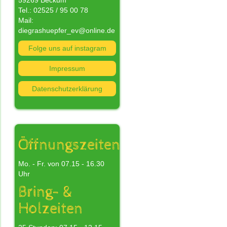
59269 Beckum
Tel.: 02525 / 95 00 78
Mail:
diegrashuepfer_ev@online.de
Folge uns auf instagram
nn
Impressum
Datenschutzerklärung
n
s
nd
Öffnungszeiten
Mo. - Fr. von 07.15 - 16.30
Uhr
Bring- &
Holzeiten