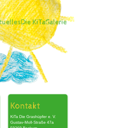
tuelles
Die KiTa
Galerie
,
Kontakt
KiTa Die Grashüpfer e. V.
Gustav-Moll-Straße 47a
r