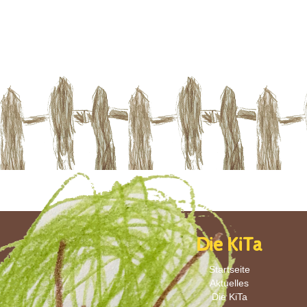
Die KiTa
Startseite
Aktuelles
Die KiTa