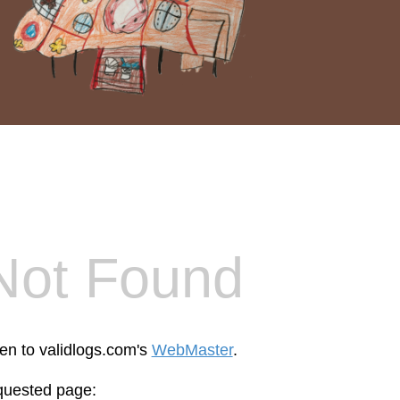
Not Found
een to validlogs.com's
WebMaster
.
equested page: