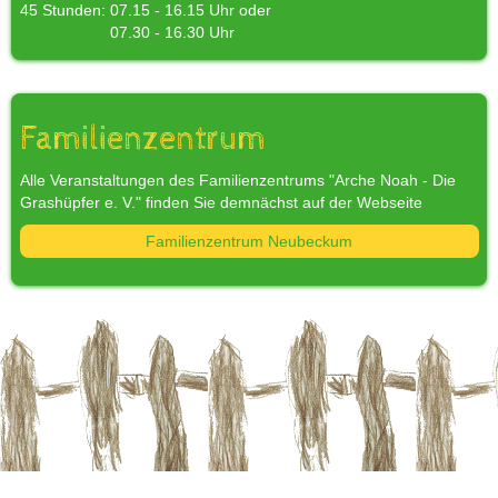
45 Stunden:
07.15 - 16.15 Uhr oder
07.30 - 16.30 Uhr
Familienzentrum
Alle Veranstaltungen des Familienzentrums "Arche Noah - Die
Grashüpfer e. V." finden Sie demnächst auf der Webseite
Familienzentrum Neubeckum