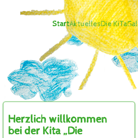
Start
Aktuelles
Die KiTa
Gal
Der Alltag als Eltern ist erfuellend, aber zweifellos auch fordernd.
Herzlich willkommen
Man investiert so viel Energie und Liebe, um sicherzustellen, dass
die Kleinen den besten Start ins Leben bekommen, zum Beispiel i
bei der Kita „Die
einer engagierten Einrichtung wie der Kita die Grashuepfer, wo
Spielen und Lernen Hand in Hand gehen. Doch waehrend die