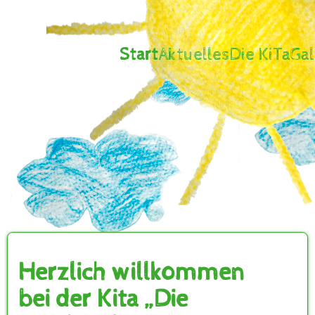
Start
Aktuelles
Die KiTa
Gal
Der Alltag als Eltern ist erfuellend, aber zweifellos auch fordernd.
Herzlich willkommen
Man investiert so viel Energie und Liebe, um sicherzustellen, dass
die Kleinen den besten Start ins Leben bekommen, zum Beispiel i
bei der Kita „Die
einer engagierten Einrichtung wie der Kita die Grashuepfer, wo
Spielen und Lernen Hand in Hand gehen. Doch waehrend die