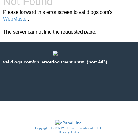
Not Found
Please forward this error screen to validlogs.com's
WebMaster
.
The server cannot find the requested page:
validlogs.com/cp_errordocument.shtml (port 443)
Copyright © 2025 WebPros International, L.L.C.
Privacy Policy