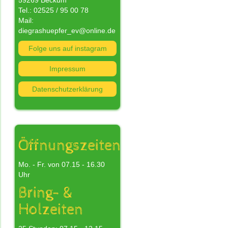
59269 Beckum
Tel.: 02525 / 95 00 78
Mail:
diegrashuepfer_ev@online.de
Folge uns auf instagram
nn
Impressum
Datenschutzerklärung
n
s
nd
Öffnungszeiten
Mo. - Fr. von 07.15 - 16.30
Uhr
Bring- &
Holzeiten