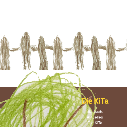
Die KiTa
Startseite
Aktuelles
Die KiTa