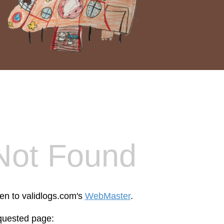
Not Found
een to validlogs.com's
WebMaster
.
equested page: