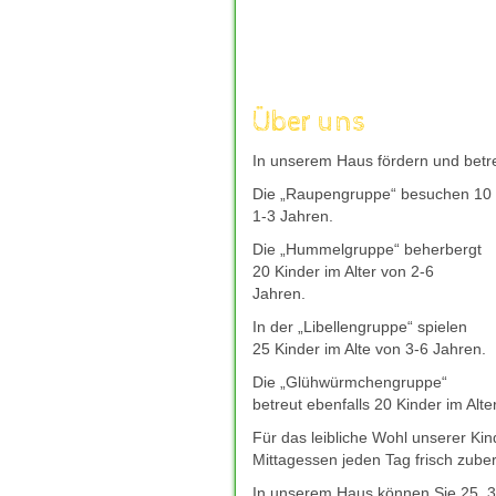
aufzuladen, um mit frischer Kraft 
andere Welt einzutauchen, die nur
Unterhaltung kann wahre Wunder w
moechte, bieten sichere und gut b
wie
deutsches-casino-online.com
Über uns
Entscheidung fuer ihr Freizeitverg
verantwortungsvoll genossen, eine
In unserem Haus fördern und betre
und neue Energie spendet.
Die „Raupengruppe“ besuchen 10 K
Giropay bleibt auch 2026 eine bel
1-3 Jahren.
direkt Ã¼ber das Online-Banking 
mit Giropay
hilft dabei, seriÃ¶s
Die „Hummelgruppe“ beherbergt
zuverlÃ¤ssigem Kundenservice zu f
20 Kinder im Alter von 2-6
bevorzugte Casino-Plattform schne
Jahren.
In der „Libellengruppe“ spielen
25 Kinder im Alte von 3-6 Jahren.
Die „Glühwürmchengruppe“
betreut ebenfalls 20 Kinder im Alte
Für das leibliche Wohl unserer Ki
Mittagessen jeden Tag frisch zuber
In unserem Haus können Sie 25, 