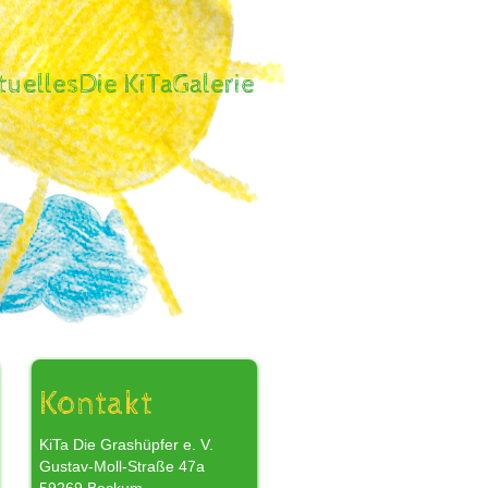
tuelles
Die KiTa
Galerie
,
Kontakt
KiTa Die Grashüpfer e. V.
Gustav-Moll-Straße 47a
r