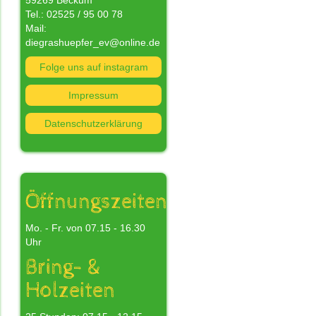
59269 Beckum
Tel.: 02525 / 95 00 78
Mail:
diegrashuepfer_ev@online.de
Folge uns auf instagram
nn
Impressum
Datenschutzerklärung
n
s
nd
Öffnungszeiten
Mo. - Fr. von 07.15 - 16.30
Uhr
Bring- &
Holzeiten