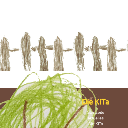
Die KiTa
Startseite
Aktuelles
Die KiTa