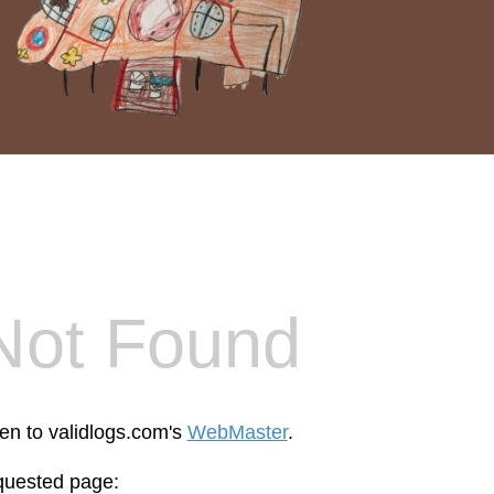
Not Found
een to validlogs.com's
WebMaster
.
equested page: