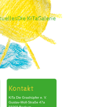
tuelles
Die KiTa
Galerie
,
Kontakt
KiTa Die Grashüpfer e. V.
Gustav-Moll-Straße 47a
r