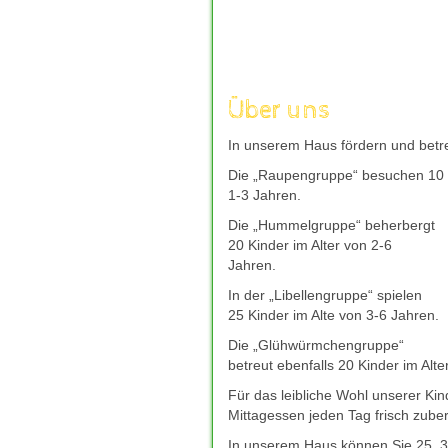
aufzuladen, um mit frischer Kraft 
andere Welt einzutauchen, die nur
Unterhaltung kann wahre Wunder w
moechte, bieten sichere und gut b
wie
deutsches-casino-online.com
Über uns
Entscheidung fuer ihr Freizeitverg
verantwortungsvoll genossen, eine
In unserem Haus fördern und betre
und neue Energie spendet.
Die „Raupengruppe“ besuchen 10 K
Giropay bleibt auch 2026 eine bel
1-3 Jahren.
direkt Ã¼ber das Online-Banking 
mit Giropay
hilft dabei, seriÃ¶s
Die „Hummelgruppe“ beherbergt
zuverlÃ¤ssigem Kundenservice zu f
20 Kinder im Alter von 2-6
bevorzugte Casino-Plattform schne
Jahren.
In der „Libellengruppe“ spielen
25 Kinder im Alte von 3-6 Jahren.
Die „Glühwürmchengruppe“
betreut ebenfalls 20 Kinder im Alte
Für das leibliche Wohl unserer Ki
Mittagessen jeden Tag frisch zuber
In unserem Haus können Sie 25, 