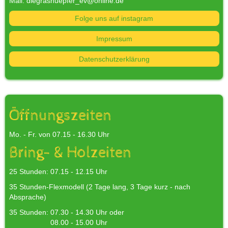
Mail: diegrashuepfer_ev@online.de
Folge uns auf instagram
Impressum
Datenschutzerklärung
Öffnungszeiten
Mo. - Fr. von 07.15 - 16.30 Uhr
Bring- & Holzeiten
25 Stunden: 07.15 - 12.15 Uhr
35 Stunden-Flexmodell (2 Tage lang, 3 Tage kurz - nach
Absprache)
35 Stunden:
07.30 - 14.30 Uhr oder
08.00 - 15.00 Uhr