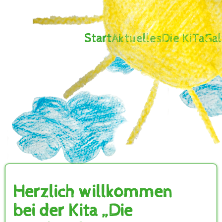
Start
Aktuelles
Die KiTa
Gal
Der Alltag als Eltern ist erfuellend, aber zweifellos auch fordernd.
Herzlich willkommen
Man investiert so viel Energie und Liebe, um sicherzustellen, dass
die Kleinen den besten Start ins Leben bekommen, zum Beispiel i
bei der Kita „Die
einer engagierten Einrichtung wie der Kita die Grashuepfer, wo
Spielen und Lernen Hand in Hand gehen. Doch waehrend die