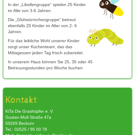
Plattform schneller auswÃ¤hlen.
In der „Libellengruppe“ spielen 25 Kinder
im Alte von 3-6 Jahren.
Die „Glühwürmchengruppe“ betreut
ebenfalls 20 Kinder im Alter von 2- 6
Jahren.
Für das leibliche Wohl unserer Kinder
sorgt unser Küchenteam, das das
Mittagessen jeden Tag frisch zubereitet.
In unserem Haus können Sie 25, 35 oder 45
Betreuungsstunden pro Woche buchen.
Kontakt
KiTa Die Grashüpfer e. V.
Gustav-Moll-Straße 47a
59269 Beckum
Tel.: 02525 / 95 00 78