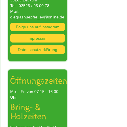
59269 Beckum
Tel.: 02525 / 95 00 78
Mail:
diegrashuepfer_ev@online.de
Folge uns auf instagram
nn
Impressum
Datenschutzerklärung
n
s
nd
Öffnungszeiten
Mo. - Fr. von 07.15 - 16.30
Uhr
Bring- &
Holzeiten