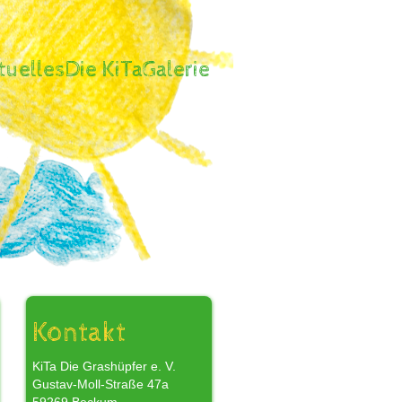
tuelles
Die KiTa
Galerie
,
Kontakt
KiTa Die Grashüpfer e. V.
Gustav-Moll-Straße 47a
r