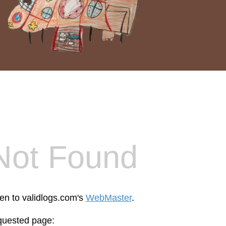
Not Found
een to validlogs.com's
WebMaster
.
equested page: