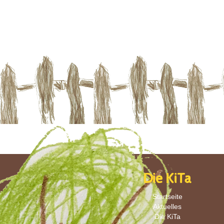
Die KiTa
Startseite
Aktuelles
Die KiTa