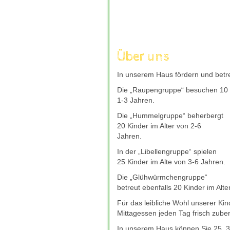
aufzuladen, um mit frischer Kraft 
andere Welt einzutauchen, die nur
Unterhaltung kann wahre Wunder w
moechte, bieten sichere und gut b
wie
deutsches-casino-online.com
Über uns
Entscheidung fuer ihr Freizeitverg
verantwortungsvoll genossen, eine
In unserem Haus fördern und betre
und neue Energie spendet.
Die „Raupengruppe“ besuchen 10 K
Giropay bleibt auch 2026 eine bel
1-3 Jahren.
direkt Ã¼ber das Online-Banking 
mit Giropay
hilft dabei, seriÃ¶s
Die „Hummelgruppe“ beherbergt
zuverlÃ¤ssigem Kundenservice zu f
20 Kinder im Alter von 2-6
bevorzugte Casino-Plattform schne
Jahren.
In der „Libellengruppe“ spielen
25 Kinder im Alte von 3-6 Jahren.
Die „Glühwürmchengruppe“
betreut ebenfalls 20 Kinder im Alte
Für das leibliche Wohl unserer Ki
Mittagessen jeden Tag frisch zuber
In unserem Haus können Sie 25, 