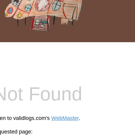
Not Found
een to validlogs.com's
WebMaster
.
equested page: