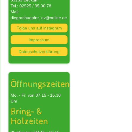
59269 Beckum
Tel.: 02525 / 95 00 78
Mail:
diegrashuepfer_ev@online.de
Folge uns auf instagram
nn
Impressum
Datenschutzerklärung
n
s
nd
Öffnungszeiten
Mo. - Fr. von 07.15 - 16.30
Uhr
Bring- &
Holzeiten