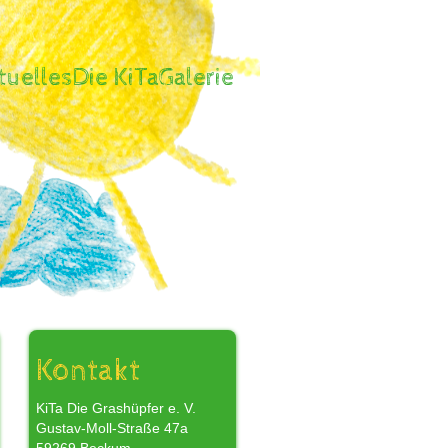
tuelles
Die KiTa
Galerie
,
Kontakt
KiTa Die Grashüpfer e. V.
Gustav-Moll-Straße 47a
r