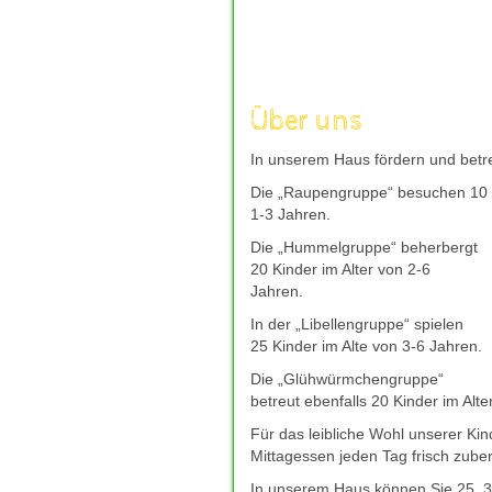
aufzuladen, um mit frischer Kraft 
andere Welt einzutauchen, die nur
Unterhaltung kann wahre Wunder w
moechte, bieten sichere und gut b
wie
deutsches-casino-online.com
Über uns
Entscheidung fuer ihr Freizeitverg
verantwortungsvoll genossen, eine
In unserem Haus fördern und betre
und neue Energie spendet.
Die „Raupengruppe“ besuchen 10 K
Giropay bleibt auch 2026 eine bel
1-3 Jahren.
direkt Ã¼ber das Online-Banking 
mit Giropay
hilft dabei, seriÃ¶s
Die „Hummelgruppe“ beherbergt
zuverlÃ¤ssigem Kundenservice zu f
20 Kinder im Alter von 2-6
bevorzugte Casino-Plattform schne
Jahren.
In der „Libellengruppe“ spielen
25 Kinder im Alte von 3-6 Jahren.
Die „Glühwürmchengruppe“
betreut ebenfalls 20 Kinder im Alte
Für das leibliche Wohl unserer Ki
Mittagessen jeden Tag frisch zuber
In unserem Haus können Sie 25, 