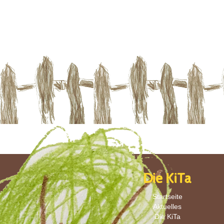
Die KiTa
Startseite
Aktuelles
Die KiTa