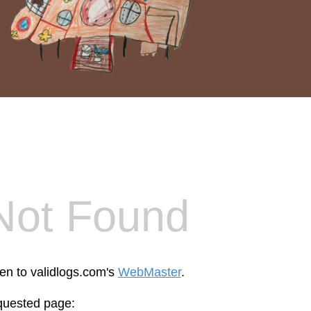
Not Found
een to validlogs.com's
WebMaster
.
equested page: