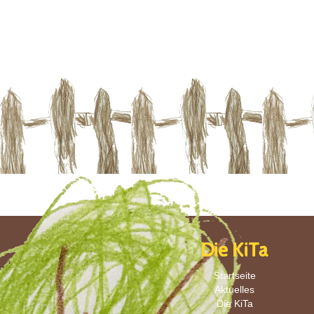
Die KiTa
Startseite
Aktuelles
Die KiTa