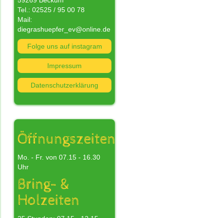
59269 Beckum
Tel.: 02525 / 95 00 78
Mail:
diegrashuepfer_ev@online.de
Folge uns auf instagram
nn
Impressum
Datenschutzerklärung
n
s
nd
Öffnungszeiten
Mo. - Fr. von 07.15 - 16.30
Uhr
Bring- &
Holzeiten