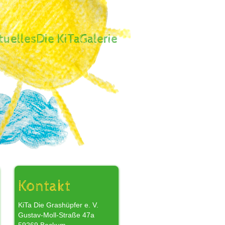
tuelles
Die KiTa
Galerie
,
Kontakt
KiTa Die Grashüpfer e. V.
Gustav-Moll-Straße 47a
r