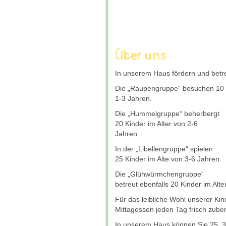
aufzuladen, um mit frischer Kraft 
andere Welt einzutauchen, die nur
Unterhaltung kann wahre Wunder w
moechte, bieten sichere und gut b
wie
deutsches-casino-online.com
Über uns
Entscheidung fuer ihr Freizeitverg
verantwortungsvoll genossen, eine
In unserem Haus fördern und betre
und neue Energie spendet.
Die „Raupengruppe“ besuchen 10 K
Giropay bleibt auch 2026 eine bel
1-3 Jahren.
direkt Ã¼ber das Online-Banking 
mit Giropay
hilft dabei, seriÃ¶s
Die „Hummelgruppe“ beherbergt
zuverlÃ¤ssigem Kundenservice zu f
20 Kinder im Alter von 2-6
bevorzugte Casino-Plattform schne
Jahren.
In der „Libellengruppe“ spielen
25 Kinder im Alte von 3-6 Jahren.
Die „Glühwürmchengruppe“
betreut ebenfalls 20 Kinder im Alte
Für das leibliche Wohl unserer Ki
Mittagessen jeden Tag frisch zuber
In unserem Haus können Sie 25, 