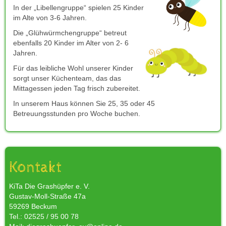
Plattform schneller auswÃ¤hlen.
In der „Libellengruppe“ spielen 25 Kinder
im Alte von 3-6 Jahren.
Die „Glühwürmchengruppe“ betreut
ebenfalls 20 Kinder im Alter von 2- 6
Jahren.
Für das leibliche Wohl unserer Kinder
sorgt unser Küchenteam, das das
Mittagessen jeden Tag frisch zubereitet.
In unserem Haus können Sie 25, 35 oder 45
Betreuungsstunden pro Woche buchen.
Kontakt
KiTa Die Grashüpfer e. V.
Gustav-Moll-Straße 47a
59269 Beckum
Tel.: 02525 / 95 00 78