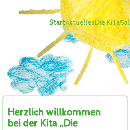
Start
Aktuelles
Die KiTa
Gal
Der Alltag als Eltern ist erfuellend, aber zweifellos auch fordernd.
Herzlich willkommen
Man investiert so viel Energie und Liebe, um sicherzustellen, dass
die Kleinen den besten Start ins Leben bekommen, zum Beispiel i
bei der Kita „Die
einer engagierten Einrichtung wie der Kita die Grashuepfer, wo
Spielen und Lernen Hand in Hand gehen. Doch waehrend die