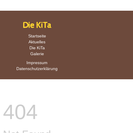
Die KiTa
Startseite
Aktuelles
Die KiTa
Galerie
Impressum
Datenschutzerklärung
404