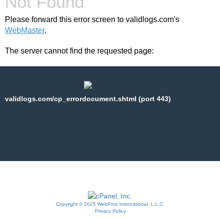
Not Found
Please forward this error screen to validlogs.com's
WebMaster
.
The server cannot find the requested page:
validlogs.com/cp_errordocument.shtml (port 443)
Copyright © 2025 WebPros International, L.L.C.
Privacy Policy